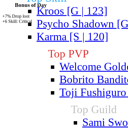
Bonus of Day
Kroos [G | 123]
+7% Drop loot
Psycho Shadown [G 
+6 Skill: Critical
Karma [S | 120]
Top PVP
Welcome Gold
Bobrito Bandit
Toji Fushiguro
Top Guild
Sami Swoi