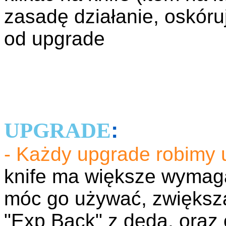
zasadę działanie, oskóru
od upgrade
:
UPGRADE
- Każdy upgrade robimy
knife ma większe wymagan
móc go używać, zwiększa
"Exp Back" z deda, oraz 