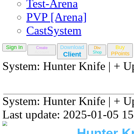
Test-Arena
PVP [Arena]
CastSystem
Sign In
Download
Buy
Create
Dbv
Account
Shop
Client
PPoints
System: Hunter Knife | + U
System: Hunter Knife | + U
Last update: 2025-01-05 15
Hunter Kn