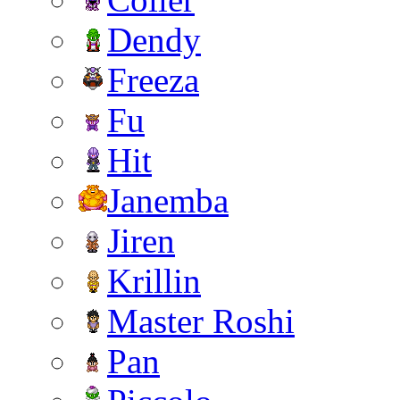
Dendy
Freeza
Fu
Hit
Janemba
Jiren
Krillin
Master Roshi
Pan