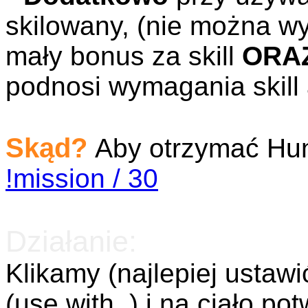
skilowany, (nie można w
mały bonus za skill
ORA
podnosi wymagania skill
Skąd?
Aby otrzymać Hun
!mission / 30
Działanie:
Klikamy (najlepiej ustaw
(use with..) i na ciało po