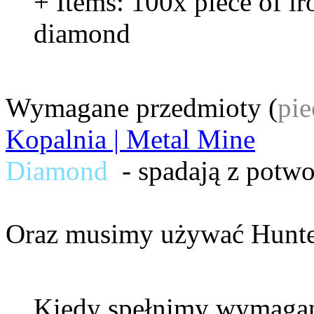
+ Items: 100x piece of ir
diamond
Wymagane przedmioty (
pie
Kopalnia | Metal Mine
Diamond
- spadają z potw
Oraz musimy używać
Hunte
Kiedy spełnimy wymaga