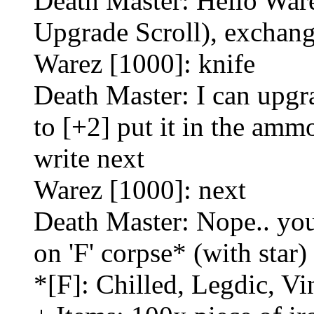
Death Master: Hello Ware
Upgrade Scroll), exchang
Warez [1000]: knife
Death Master: I can upgr
to [+2] put it in the amm
write next
Warez [1000]: next
Death Master: Nope.. you
on 'F' corpse* (with star
*[F]: Chilled, Legdic, 