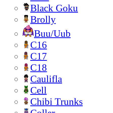
Black Goku
Brolly
Buu/Uub
C16
C17
C18
Caulifla
Cell
Chibi Trunks
Coller