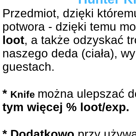
Przedmiot, dzięki które
potwora - dzięki temu 
loot
, a także odzyskać t
naszego deda (ciała), w
guestach.
*
można ulepszać 
Knife
tym więcej % loot/exp.
* Dodatkowo
przy używa