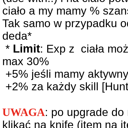
ciało a my mamy % szans
Tak samo w przypadku o
deda*
Limit
*
: Exp z ciała mo
max 30%
+5% jeśli mamy aktywn
+2% za każdy skill [Hunt
UWAGA
: po upgrade do 
klikać na knife (item na 