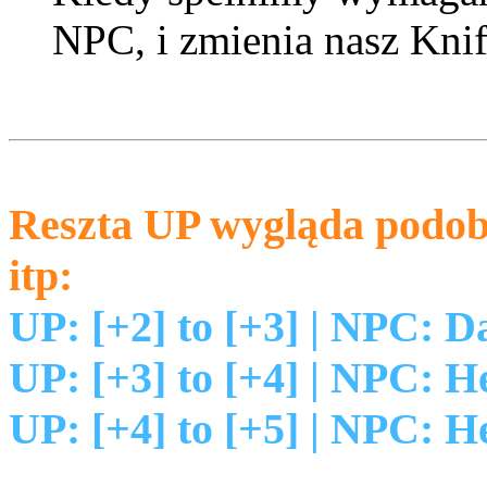
NPC, i zmienia nasz Knif
Reszta UP wygląda podob
itp:
UP: [+2] to [+3]
| NPC: Da
UP: [+3] to [+4]
| NPC: He
UP: [+4] to [+5] | NPC: 